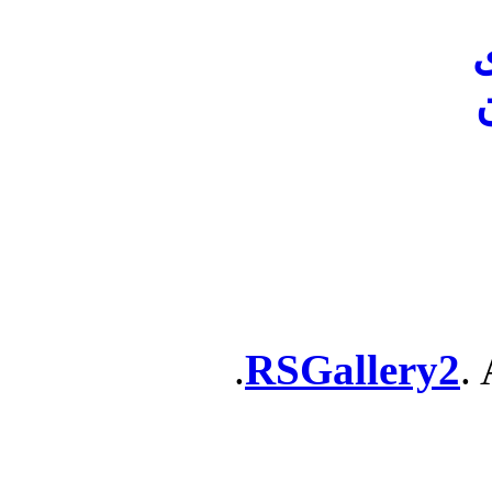
ن
RSGallery2
. 