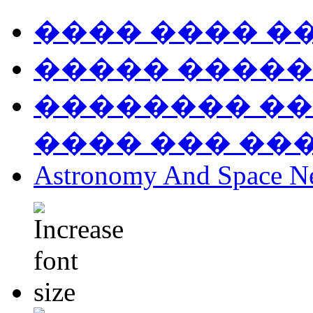
���� ���� �
����� �����
�������� ��
���� ��� ��
Astronomy And Space N