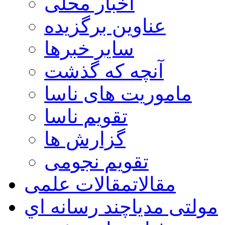
اخبار محلی
عناوین برگزیده
سایر خبرها
آنچه که گذشت
ماموریت های ناسا
تقویم ناسا
گزارش ها
تقویم نجومی
مقالات
مقالات علمی
مولتی مدیا
چند رسانه اي