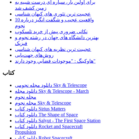
برای اولین بار، سیاره ای درست شبیه به
زمین کشف شد
عجیبت ترین تئوری های کیهان شناسی
10 واقعیت عجیب و شگفت انگیز درباره
نجوم
نکاتی ضروری پیش از خرید تلسکوپ
بهترین دانشگاه های جهان در رشته نجوم و
فیزیک
عجیبت ترین نظریه های کیهان شناسی
روش‌های جهت‌یابی
هاوكينگ : "موجودات فضايي وجود دارند"
کتاب
دانلود مجله نجومی Sky & Telescope
دانلود مجله Sky & Telescope - March
مجله نجوم
مجله نجوم Sky & Telescope
دانلود کتاب Sirius Matters
دانلود کتاب The Shape of Space
دانلود کتاب Salyut - The First Space Station
دانلود کتاب Rocket and Spacecraft
Propulsion
دانلود کتاب Robot Spacecraft