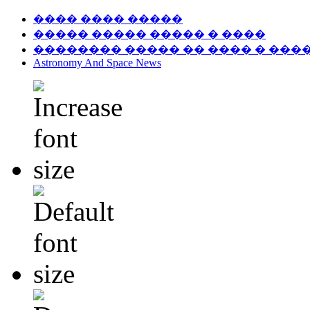
���� ���� �����
����� ����� ����� � ����
�������� ����� �� ���� � ���
Astronomy And Space News