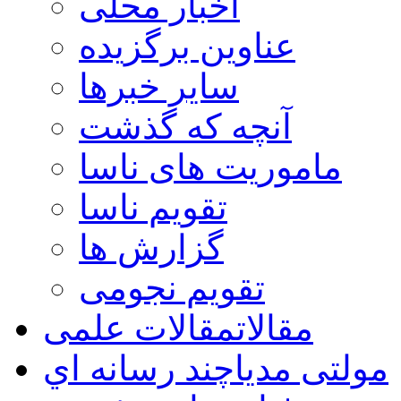
اخبار محلی
عناوین برگزیده
سایر خبرها
آنچه که گذشت
ماموریت های ناسا
تقویم ناسا
گزارش ها
تقویم نجومی
مقالات
مقالات علمی
مولتی مدیا
چند رسانه اي