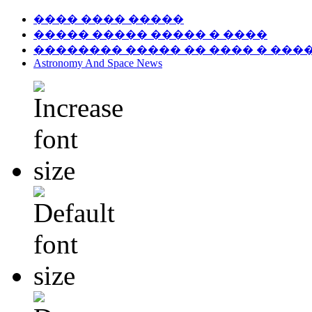
���� ���� �����
����� ����� ����� � ����
�������� ����� �� ���� � ���
Astronomy And Space News