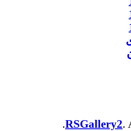
ن
RSGallery2
. 