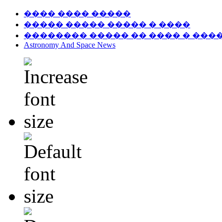
���� ���� �����
����� ����� ����� � ����
�������� ����� �� ���� � ���
Astronomy And Space News