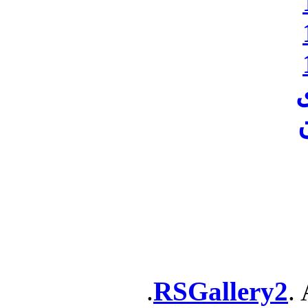
ن
RSGallery2
. 