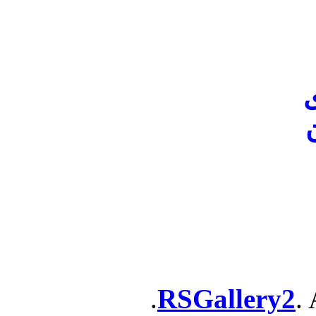
ن
RSGallery2
. 