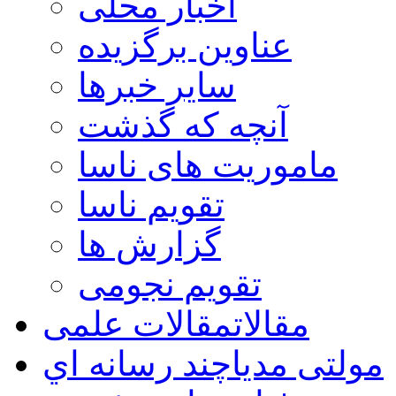
اخبار محلی
عناوین برگزیده
سایر خبرها
آنچه که گذشت
ماموریت های ناسا
تقویم ناسا
گزارش ها
تقویم نجومی
مقالات
مقالات علمی
مولتی مدیا
چند رسانه اي