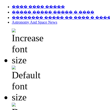
���� ���� �����
����� ����� ����� � ����
�������� ����� �� ���� � ���
Astronomy And Space News