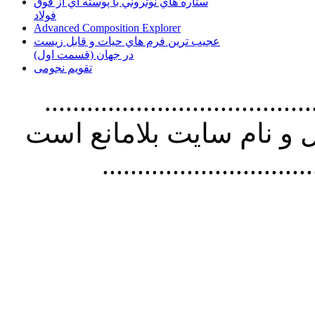
ستاره هاي نوتروني با پوسته اي از فوق
فولاد
Advanced Composition Explorer
عجیب ترین فرم هاي حيات و قابل زيست
در جهان (قسمت اول)
تقویم نجومی
................................. استفاده از
و نام سايت بلامانع است
..............................