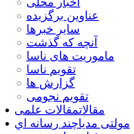
اخبار محلی
عناوین برگزیده
سایر خبرها
آنچه که گذشت
ماموریت های ناسا
تقویم ناسا
گزارش ها
تقویم نجومی
مقالات
مقالات علمی
مولتی مدیا
چند رسانه اي