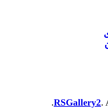
ن
RSGallery2
. 