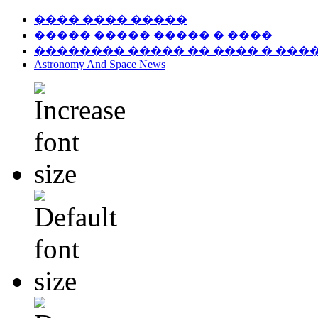
���� ���� �����
����� ����� ����� � ����
�������� ����� �� ���� � ���
Astronomy And Space News