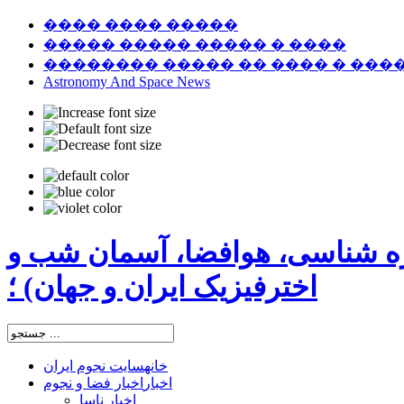
���� ���� �����
����� ����� ����� � ����
�������� ����� �� ���� � ���
Astronomy And Space News
ره شناسی، هوافضا، آسمان شب و
اخترفیزیک ایران و جهان) ؛
خانه
سایت نجوم ایران
اخبار
اخبار فضا و نجوم
اخبار ناسا