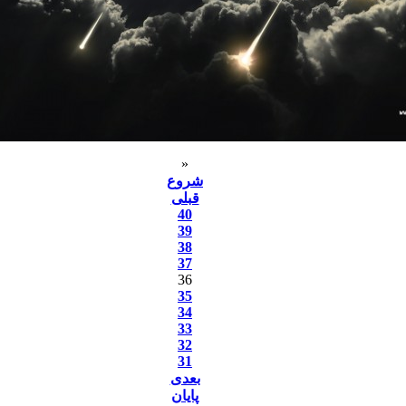
«
شروع
قبلی
40
39
38
37
36
35
34
33
32
31
بعدی
پایان