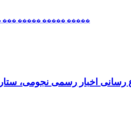
� ��� ����� ����� �����
اع رسانی اخبار رسمی نجومی، ستا