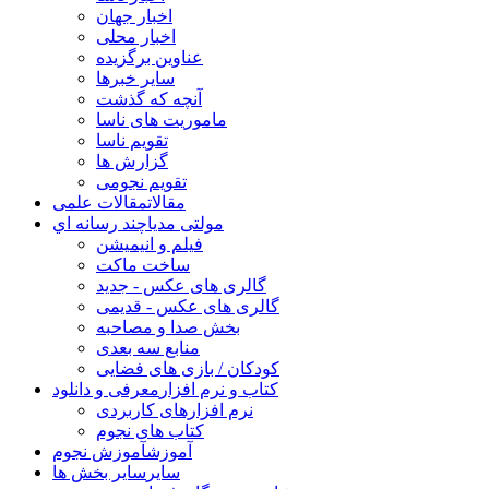
اخبار جهان
اخبار محلی
عناوین برگزیده
سایر خبرها
آنچه که گذشت
ماموریت های ناسا
تقویم ناسا
گزارش ها
تقویم نجومی
مقالات
مقالات علمی
مولتی مدیا
چند رسانه اي
فیلم و انیمیشن
ساخت ماکت
گالری های عکس - جدید
گالری های عکس - قدیمی
بخش صدا و مصاحبه
منابع سه بعدی
کودکان / بازی های فضایی
کتاب و نرم افزار
معرفی و دانلود
نرم افزارهای کاربردی
کتاب های نجوم
آموزش
آموزش نجوم
سایر
سایر بخش ها