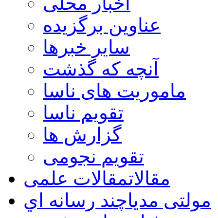
اخبار محلی
عناوین برگزیده
سایر خبرها
آنچه که گذشت
ماموریت های ناسا
تقویم ناسا
گزارش ها
تقویم نجومی
مقالات
مقالات علمی
مولتی مدیا
چند رسانه اي