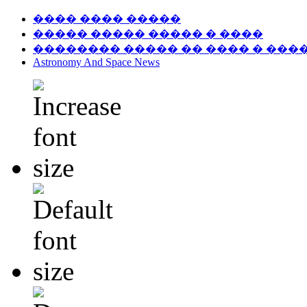
���� ���� �����
����� ����� ����� � ����
�������� ����� �� ���� � ���
Astronomy And Space News