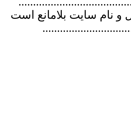
................................. استفاده از
و نام سايت بلامانع است
..............................