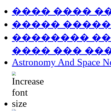
���� ���� �
����� �����
�������� ��
���� ��� ��
Astronomy And Space N