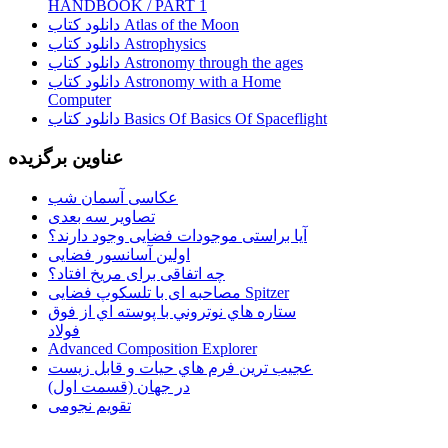
HANDBOOK / PART 1
دانلود کتاب Atlas of the Moon
دانلود کتاب Astrophysics
دانلود کتاب Astronomy through the ages
دانلود کتاب Astronomy with a Home
Computer
دانلود کتاب Basics Of Basics Of Spaceflight
عناوین برگزیده
عکاسی آسمان شب
تصاویر سه بعدی
آیا براستی موجودات فضایی وجود دارند؟
اولین آسانسور فضایی
چه اتفاقی برای مریخ افتاد؟
مصاحبه ای با تلسکوپ فضایی Spitzer
ستاره هاي نوتروني با پوسته اي از فوق
فولاد
Advanced Composition Explorer
عجیب ترین فرم هاي حيات و قابل زيست
در جهان (قسمت اول)
تقویم نجومی