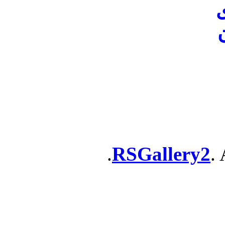
ن
RSGallery2
. 