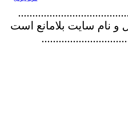
................................. استفاده از
و نام سايت بلامانع است
..............................