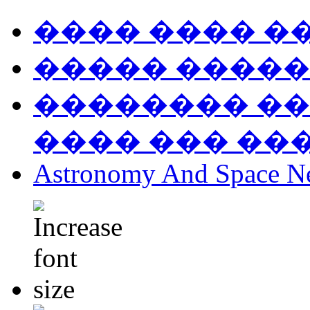
���� ���� �
����� �����
�������� ��
���� ��� ��
Astronomy And Space N