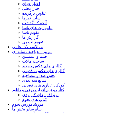
اخبار جهان
اخبار محلی
عناوین برگزیده
سایر خبرها
آنچه که گذشت
ماموریت های ناسا
تقویم ناسا
گزارش ها
تقویم نجومی
مقالات
مقالات علمی
مولتی مدیا
چند رسانه اي
فیلم و انیمیشن
ساخت ماکت
گالری های عکس - جدید
گالری های عکس - قدیمی
بخش صدا و مصاحبه
منابع سه بعدی
کودکان / بازی های فضایی
کتاب و نرم افزار
معرفی و دانلود
نرم افزارهای کاربردی
کتاب های نجوم
آموزش
آموزش نجوم
سایر
سایر بخش ها