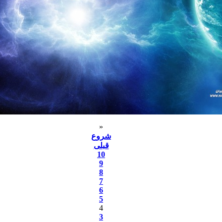
«
شروع
قبلی
10
9
8
7
6
5
4
3