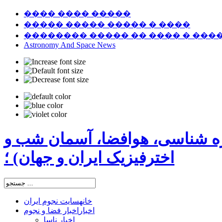
���� ���� �����
����� ����� ����� � ����
�������� ����� �� ���� � ���
Astronomy And Space News
ره شناسی، هوافضا، آسمان شب و
اخترفیزیک ایران و جهان) ؛
خانه
سایت نجوم ایران
اخبار
اخبار فضا و نجوم
اخبار ناسا