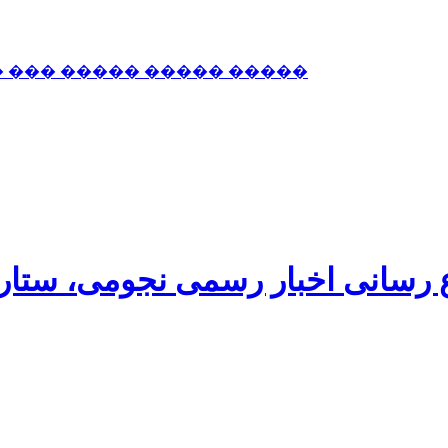
� ��� ����� ����� �����
اع رسانی اخبار رسمی نجومی، ستا