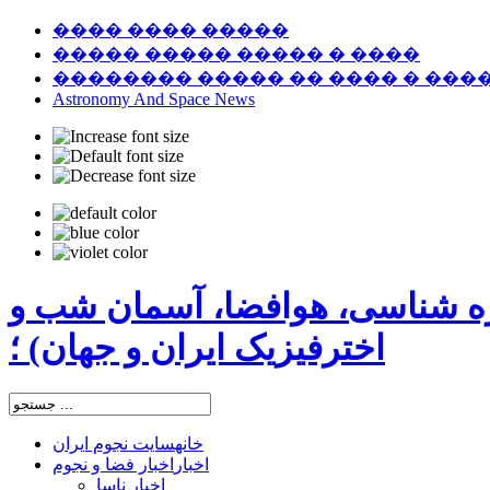
���� ���� �����
����� ����� ����� � ����
�������� ����� �� ���� � ���
Astronomy And Space News
ره شناسی، هوافضا، آسمان شب و
اخترفیزیک ایران و جهان) ؛
خانه
سایت نجوم ایران
اخبار
اخبار فضا و نجوم
اخبار ناسا