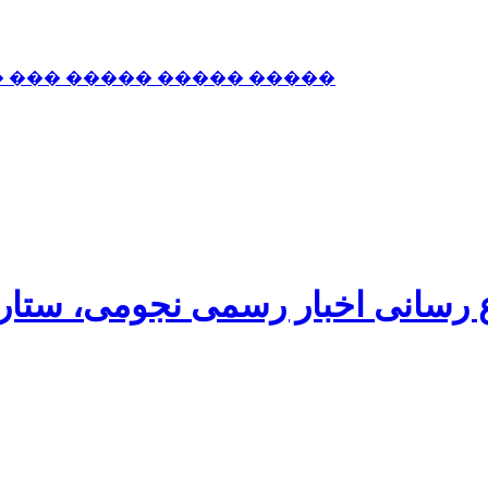
� ��� ����� ����� �����
اع رسانی اخبار رسمی نجومی، ستا