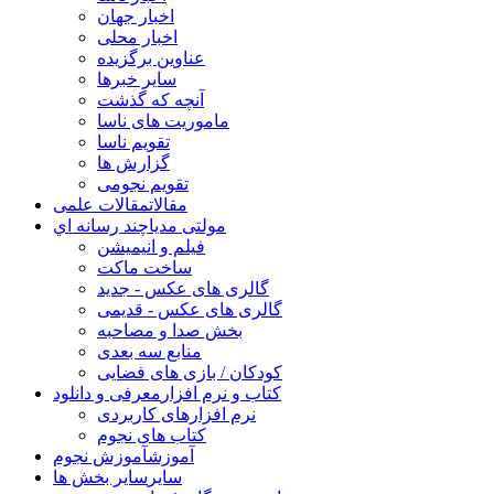
اخبار جهان
اخبار محلی
عناوین برگزیده
سایر خبرها
آنچه که گذشت
ماموریت های ناسا
تقویم ناسا
گزارش ها
تقویم نجومی
مقالات
مقالات علمی
مولتی مدیا
چند رسانه اي
فیلم و انیمیشن
ساخت ماکت
گالری های عکس - جدید
گالری های عکس - قدیمی
بخش صدا و مصاحبه
منابع سه بعدی
کودکان / بازی های فضایی
کتاب و نرم افزار
معرفی و دانلود
نرم افزارهای کاربردی
کتاب های نجوم
آموزش
آموزش نجوم
سایر
سایر بخش ها