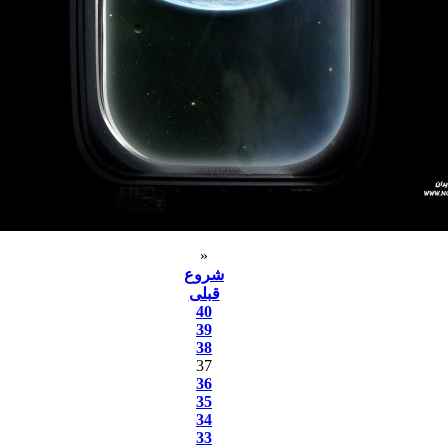
«
شروع
قبلی
40
39
38
37
36
35
34
33