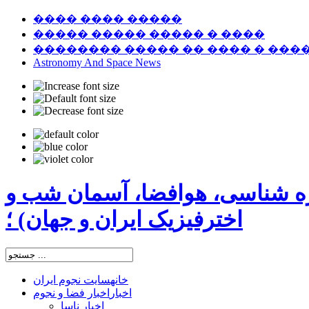
���� ���� �����
����� ����� ����� � ����
�������� ����� �� ���� � ���
Astronomy And Space News
ره شناسی، هوافضا، آسمان شب و
اخترفیزیک ایران و جهان) ؛
خانه
سایت نجوم ایران
اخبار
اخبار فضا و نجوم
اخبار ناسا