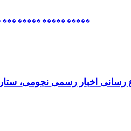
� ��� ����� ����� �����
اع رسانی اخبار رسمی نجومی، ستا