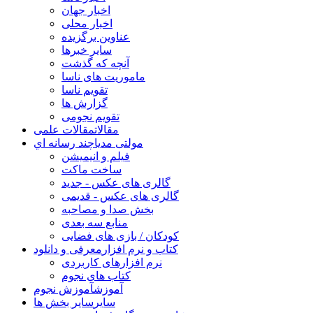
اخبار جهان
اخبار محلی
عناوین برگزیده
سایر خبرها
آنچه که گذشت
ماموریت های ناسا
تقویم ناسا
گزارش ها
تقویم نجومی
مقالات
مقالات علمی
مولتی مدیا
چند رسانه اي
فیلم و انیمیشن
ساخت ماکت
گالری های عکس - جدید
گالری های عکس - قدیمی
بخش صدا و مصاحبه
منابع سه بعدی
کودکان / بازی های فضایی
کتاب و نرم افزار
معرفی و دانلود
نرم افزارهای کاربردی
کتاب های نجوم
آموزش
آموزش نجوم
سایر
سایر بخش ها