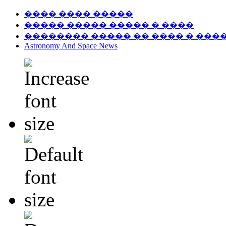
���� ���� �����
����� ����� ����� � ����
�������� ����� �� ���� � ���
Astronomy And Space News