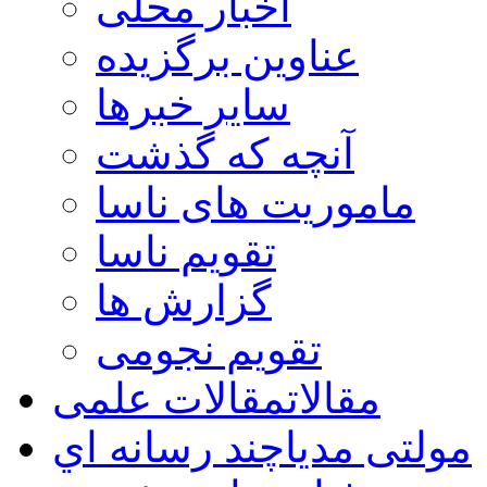
اخبار محلی
عناوین برگزیده
سایر خبرها
آنچه که گذشت
ماموریت های ناسا
تقویم ناسا
گزارش ها
تقویم نجومی
مقالات
مقالات علمی
مولتی مدیا
چند رسانه اي