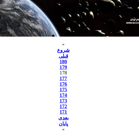
«
شروع
قبلی
180
179
178
177
176
175
174
173
172
171
بعدی
پایان
»