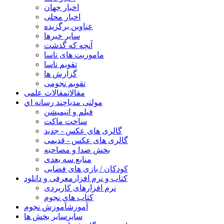
اخبار جهان
اخبار محلی
عناوین برگزیده
سایر خبرها
آنچه که گذشت
ماموریت های ناسا
تقویم ناسا
گزارش ها
تقویم نجومی
مقالات
مقالات علمی
مولتی مدیا
چند رسانه اي
فیلم و انیمیشن
ساخت ماکت
گالری های عکس - جدید
گالری های عکس - قدیمی
بخش صدا و مصاحبه
منابع سه بعدی
کودکان / بازی های فضایی
کتاب و نرم افزار
معرفی و دانلود
نرم افزارهای کاربردی
کتاب های نجوم
آموزش
آموزش نجوم
سایر
سایر بخش ها