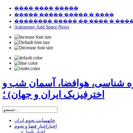
���� ���� �����
����� ����� ����� � ����
�������� ����� �� ���� � ���
Astronomy And Space News
ره شناسی، هوافضا، آسمان شب و
اخترفیزیک ایران و جهان) ؛
خانه
سایت نجوم ایران
اخبار
اخبار فضا و نجوم
اخبار ناسا