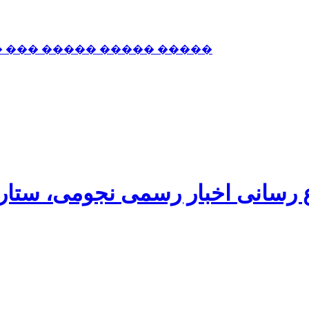
� ��� ����� ����� �����
اع رسانی اخبار رسمی نجومی، ستا