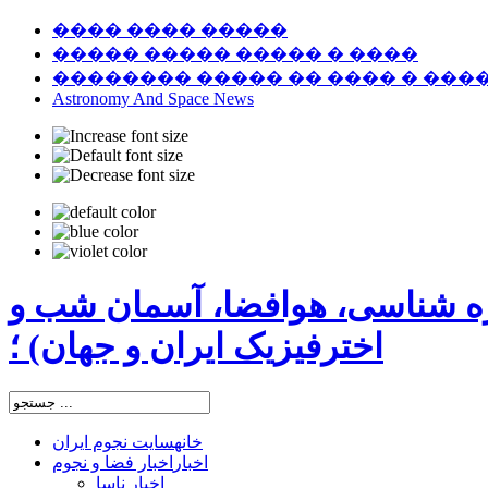
���� ���� �����
����� ����� ����� � ����
�������� ����� �� ���� � ���
Astronomy And Space News
ره شناسی، هوافضا، آسمان شب و
اخترفیزیک ایران و جهان) ؛
خانه
سایت نجوم ایران
اخبار
اخبار فضا و نجوم
اخبار ناسا