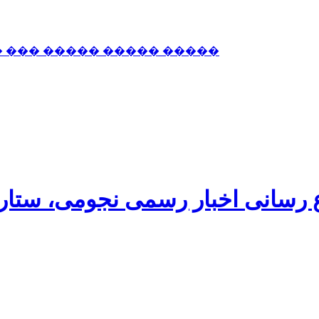
� ��� ����� ����� �����
اع رسانی اخبار رسمی نجومی، ستا