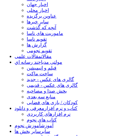
اخبار جهان
اخبار محلی
عناوین برگزیده
سایر خبرها
آنچه که گذشت
ماموریت های ناسا
تقویم ناسا
گزارش ها
تقویم نجومی
مقالات
مقالات علمی
مولتی مدیا
چند رسانه اي
فیلم و انیمیشن
ساخت ماکت
گالری های عکس - جدید
گالری های عکس - قدیمی
بخش صدا و مصاحبه
منابع سه بعدی
کودکان / بازی های فضایی
کتاب و نرم افزار
معرفی و دانلود
نرم افزارهای کاربردی
کتاب های نجوم
آموزش
آموزش نجوم
سایر
سایر بخش ها