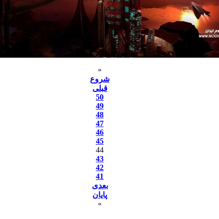
«
شروع
قبلی
50
49
48
47
46
45
44
43
42
41
بعدی
پایان
»