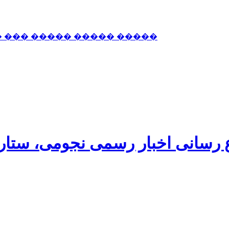
� ��� ����� ����� �����
اع رسانی اخبار رسمی نجومی، ستا