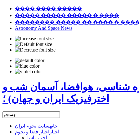
���� ���� �����
����� ����� ����� � ����
�������� ����� �� ���� � ���
Astronomy And Space News
ره شناسی، هوافضا، آسمان شب و
اخترفیزیک ایران و جهان) ؛
خانه
سایت نجوم ایران
اخبار
اخبار فضا و نجوم
اخبار ناسا