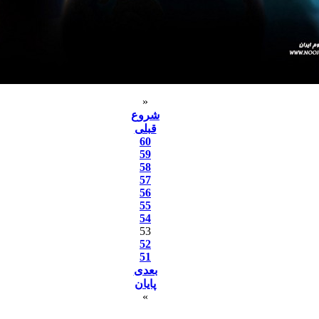
«
شروع
قبلی
60
59
58
57
56
55
54
53
52
51
بعدی
پایان
»