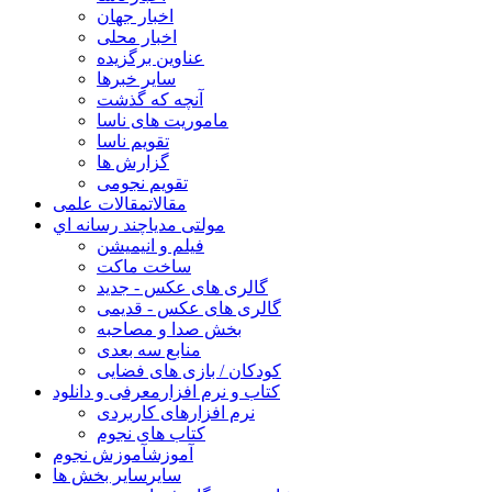
اخبار جهان
اخبار محلی
عناوین برگزیده
سایر خبرها
آنچه که گذشت
ماموریت های ناسا
تقویم ناسا
گزارش ها
تقویم نجومی
مقالات
مقالات علمی
مولتی مدیا
چند رسانه اي
فیلم و انیمیشن
ساخت ماکت
گالری های عکس - جدید
گالری های عکس - قدیمی
بخش صدا و مصاحبه
منابع سه بعدی
کودکان / بازی های فضایی
کتاب و نرم افزار
معرفی و دانلود
نرم افزارهای کاربردی
کتاب های نجوم
آموزش
آموزش نجوم
سایر
سایر بخش ها