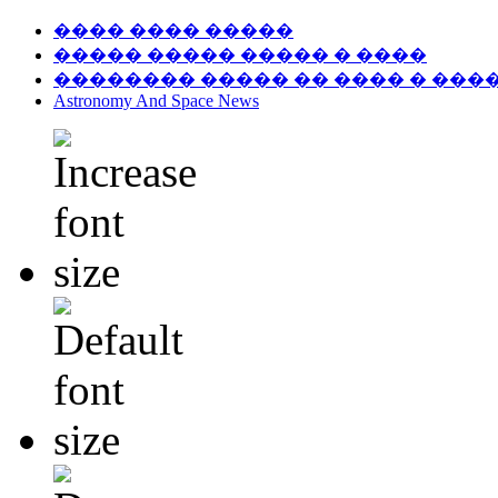
���� ���� �����
����� ����� ����� � ����
�������� ����� �� ���� � ���
Astronomy And Space News