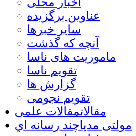
اخبار محلی
عناوین برگزیده
سایر خبرها
آنچه که گذشت
ماموریت های ناسا
تقویم ناسا
گزارش ها
تقویم نجومی
مقالات
مقالات علمی
مولتی مدیا
چند رسانه اي