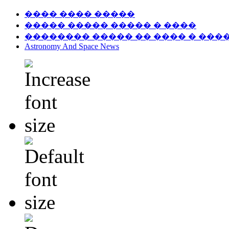
���� ���� �����
����� ����� ����� � ����
�������� ����� �� ���� � ���
Astronomy And Space News