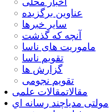
اخبار محلی
عناوین برگزیده
سایر خبرها
آنچه که گذشت
ماموریت های ناسا
تقویم ناسا
گزارش ها
تقویم نجومی
مقالات
مقالات علمی
مولتی مدیا
چند رسانه اي