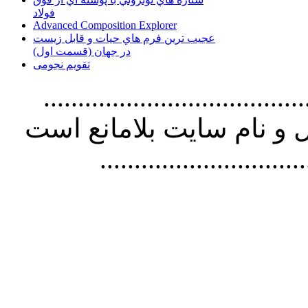
فولاد
Advanced Composition Explorer
عجیب ترین فرم هاي حيات و قابل زيست
در جهان (قسمت اول)
تقویم نجومی
................................. استفاده از
و نام سايت بلامانع است
..............................