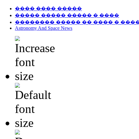
���� ���� �����
����� ����� ����� � ����
�������� ����� �� ���� � ���
Astronomy And Space News