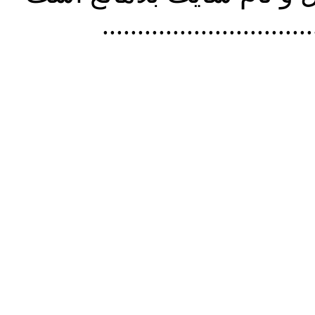
..............................