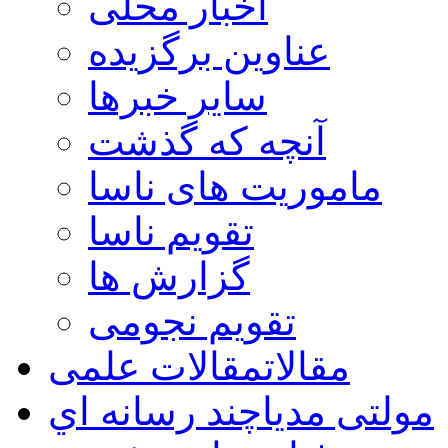
اخبار محلی
عناوین برگزیده
سایر خبرها
آنچه که گذشت
ماموریت های ناسا
تقویم ناسا
گزارش ها
تقویم نجومی
مقالات
مقالات علمی
مولتی مدیا
چند رسانه اي