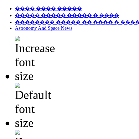
���� ���� �����
����� ����� ����� � ����
�������� ����� �� ���� � ���
Astronomy And Space News