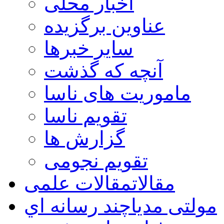
اخبار محلی
عناوین برگزیده
سایر خبرها
آنچه که گذشت
ماموریت های ناسا
تقویم ناسا
گزارش ها
تقویم نجومی
مقالات
مقالات علمی
مولتی مدیا
چند رسانه اي