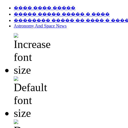
���� ���� �����
����� ����� ����� � ����
�������� ����� �� ���� � ���
Astronomy And Space News