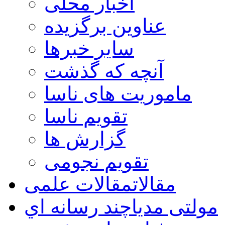
اخبار محلی
عناوین برگزیده
سایر خبرها
آنچه که گذشت
ماموریت های ناسا
تقویم ناسا
گزارش ها
تقویم نجومی
مقالات
مقالات علمی
مولتی مدیا
چند رسانه اي