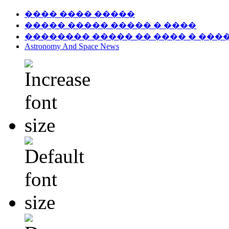
���� ���� �����
����� ����� ����� � ����
�������� ����� �� ���� � ���
Astronomy And Space News