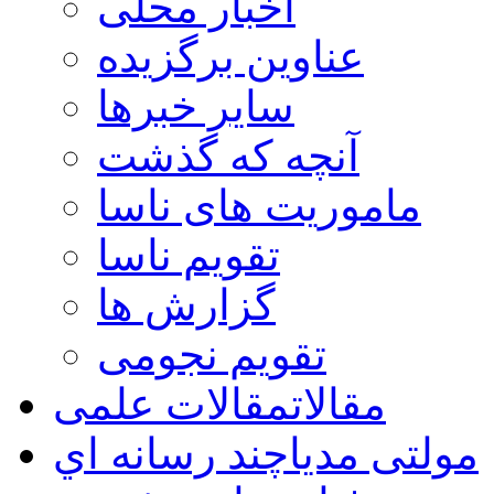
اخبار محلی
عناوین برگزیده
سایر خبرها
آنچه که گذشت
ماموریت های ناسا
تقویم ناسا
گزارش ها
تقویم نجومی
مقالات
مقالات علمی
مولتی مدیا
چند رسانه اي