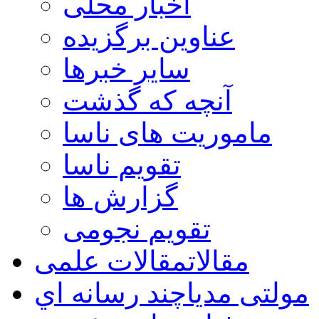
اخبار محلی
عناوین برگزیده
سایر خبرها
آنچه که گذشت
ماموریت های ناسا
تقویم ناسا
گزارش ها
تقویم نجومی
مقالات
مقالات علمی
مولتی مدیا
چند رسانه اي