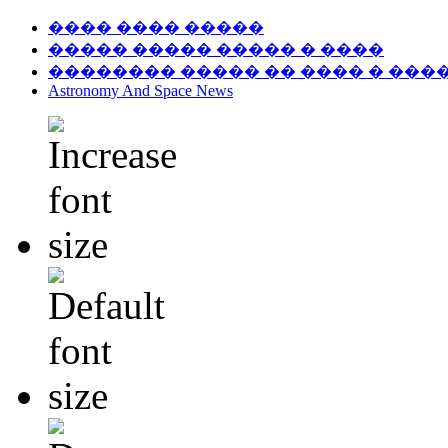
���� ���� �����
����� ����� ����� � ����
�������� ����� �� ���� � ���
Astronomy And Space News