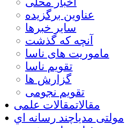
اخبار محلی
عناوین برگزیده
سایر خبرها
آنچه که گذشت
ماموریت های ناسا
تقویم ناسا
گزارش ها
تقویم نجومی
مقالات
مقالات علمی
مولتی مدیا
چند رسانه اي