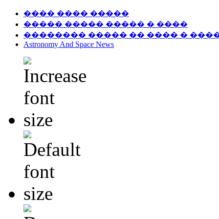
���� ���� �����
����� ����� ����� � ����
�������� ����� �� ���� � ���
Astronomy And Space News