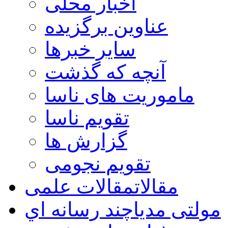
اخبار محلی
عناوین برگزیده
سایر خبرها
آنچه که گذشت
ماموریت های ناسا
تقویم ناسا
گزارش ها
تقویم نجومی
مقالات
مقالات علمی
مولتی مدیا
چند رسانه اي