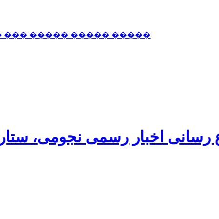
� ��� ����� ����� �����
اع رسانی اخبار رسمی نجومی، ستا