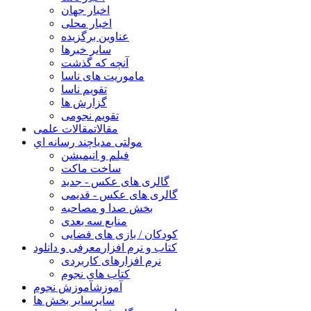
اخبار جهان
اخبار محلی
عناوین برگزیده
سایر خبرها
آنچه که گذشت
ماموریت های ناسا
تقویم ناسا
گزارش ها
تقویم نجومی
مقالات
مقالات علمی
مولتی مدیا
چند رسانه اي
فیلم و انیمیشن
ساخت ماکت
گالری های عکس - جدید
گالری های عکس - قدیمی
بخش صدا و مصاحبه
منابع سه بعدی
کودکان / بازی های فضایی
کتاب و نرم افزار
معرفی و دانلود
نرم افزارهای کاربردی
کتاب های نجوم
آموزش
آموزش نجوم
سایر
سایر بخش ها