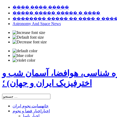
���� ���� �����
����� ����� ����� � ����
�������� ����� �� ���� � ���
Astronomy And Space News
ره شناسی، هوافضا، آسمان شب و
اخترفیزیک ایران و جهان) ؛
خانه
سایت نجوم ایران
اخبار
اخبار فضا و نجوم
اخبار ناسا