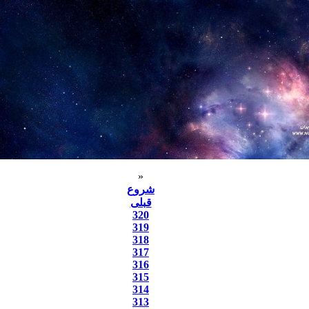
«
شروع
قبلی
320
319
318
317
316
315
314
313