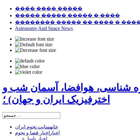
���� ���� �����
����� ����� ����� � ����
�������� ����� �� ���� � ���
Astronomy And Space News
ره شناسی، هوافضا، آسمان شب و
اخترفیزیک ایران و جهان) ؛
خانه
سایت نجوم ایران
اخبار
اخبار فضا و نجوم
اخبار ناسا