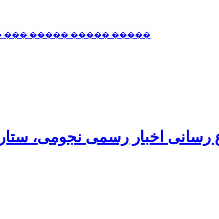
� ��� ����� ����� �����
اع رسانی اخبار رسمی نجومی، ستا