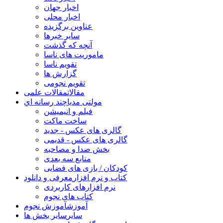
اخبار جهان
اخبار محلی
عناوین برگزیده
سایر خبرها
آنچه که گذشت
ماموریت های ناسا
تقویم ناسا
گزارش ها
تقویم نجومی
مقالات
مقالات علمی
مولتی مدیا
چند رسانه اي
فیلم و انیمیشن
ساخت ماکت
گالری های عکس - جدید
گالری های عکس - قدیمی
بخش صدا و مصاحبه
منابع سه بعدی
کودکان / بازی های فضایی
کتاب و نرم افزار
معرفی و دانلود
نرم افزارهای کاربردی
کتاب های نجوم
آموزش
آموزش نجوم
سایر
سایر بخش ها