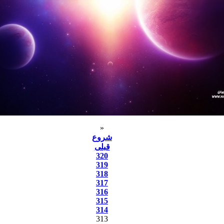
«
شروع
قبلی
320
319
318
317
316
315
314
313