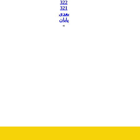
322
321
بعدی
پایان
»