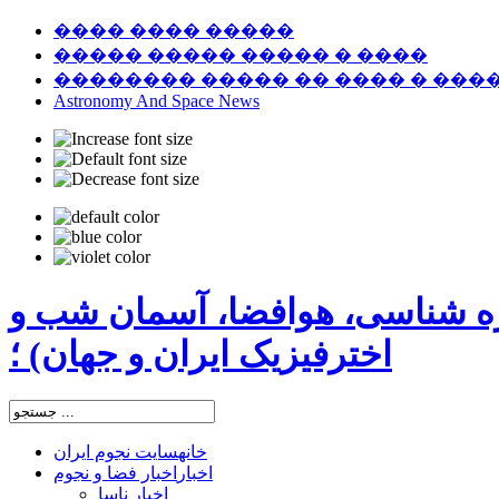
���� ���� �����
����� ����� ����� � ����
�������� ����� �� ���� � ���
Astronomy And Space News
ره شناسی، هوافضا، آسمان شب و
اخترفیزیک ایران و جهان) ؛
خانه
سایت نجوم ایران
اخبار
اخبار فضا و نجوم
اخبار ناسا