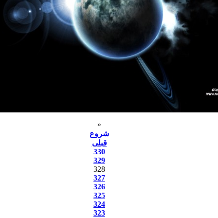
«
شروع
قبلی
330
329
328
327
326
325
324
323