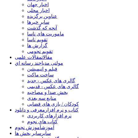
اخبار جهان
اخبار محلی
عناوین برگزیده
سایر خبرها
آنچه که گذشت
ماموریت های ناسا
تقویم ناسا
گزارش ها
تقویم نجومی
مقالات
مقالات علمی
مولتی مدیا
چند رسانه اي
فیلم و انیمیشن
ساخت ماکت
گالری های عکس - جدید
گالری های عکس - قدیمی
بخش صدا و مصاحبه
منابع سه بعدی
کودکان / بازی های فضایی
کتاب و نرم افزار
معرفی و دانلود
نرم افزارهای کاربردی
کتاب های نجوم
آموزش
آموزش نجوم
سایر
سایر بخش ها