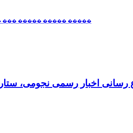
� ��� ����� ����� �����
اع رسانی اخبار رسمی نجومی، ستا