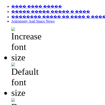
���� ���� �����
����� ����� ����� � ����
�������� ����� �� ���� � ���
Astronomy And Space News