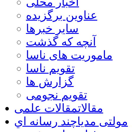
اخبار محلی
عناوین برگزیده
سایر خبرها
آنچه که گذشت
ماموریت های ناسا
تقویم ناسا
گزارش ها
تقویم نجومی
مقالات
مقالات علمی
مولتی مدیا
چند رسانه اي