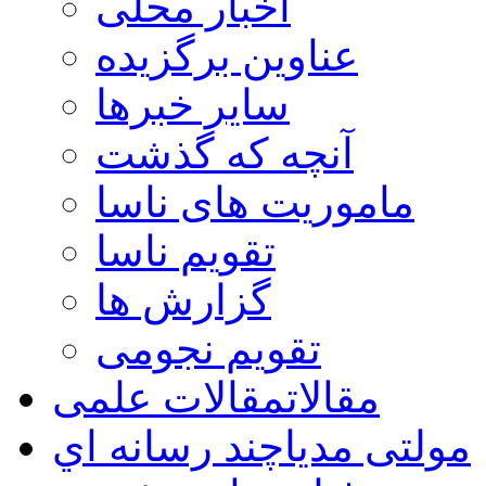
اخبار محلی
عناوین برگزیده
سایر خبرها
آنچه که گذشت
ماموریت های ناسا
تقویم ناسا
گزارش ها
تقویم نجومی
مقالات
مقالات علمی
مولتی مدیا
چند رسانه اي