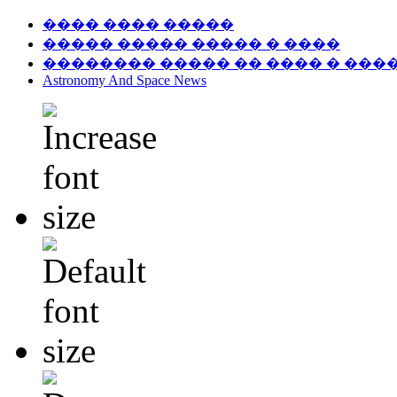
���� ���� �����
����� ����� ����� � ����
�������� ����� �� ���� � ���
Astronomy And Space News