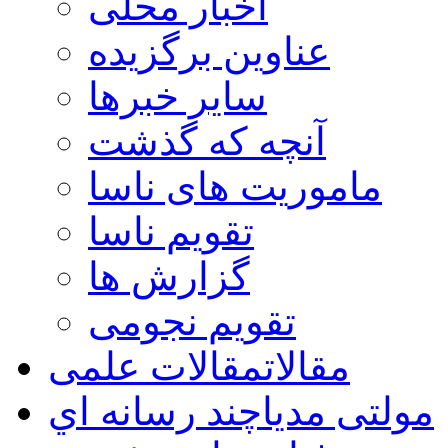
اخبار محلی
عناوین برگزیده
سایر خبرها
آنچه که گذشت
ماموریت های ناسا
تقویم ناسا
گزارش ها
تقویم نجومی
مقالات
مقالات علمی
مولتی مدیا
چند رسانه اي