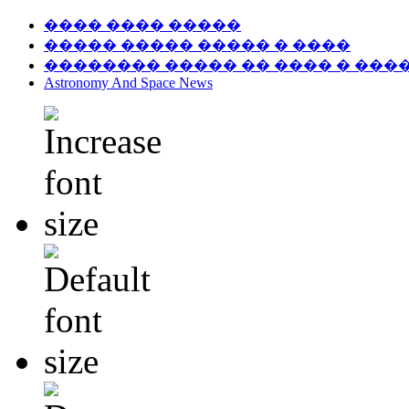
���� ���� �����
����� ����� ����� � ����
�������� ����� �� ���� � ���
Astronomy And Space News