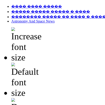
���� ���� �����
����� ����� ����� � ����
�������� ����� �� ���� � ���
Astronomy And Space News