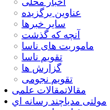
اخبار محلی
عناوین برگزیده
سایر خبرها
آنچه که گذشت
ماموریت های ناسا
تقویم ناسا
گزارش ها
تقویم نجومی
مقالات
مقالات علمی
مولتی مدیا
چند رسانه اي