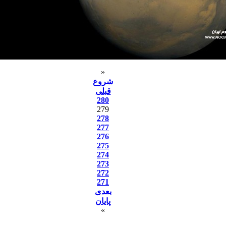
«
شروع
قبلی
280
279
278
277
276
275
274
273
272
271
بعدی
پایان
»