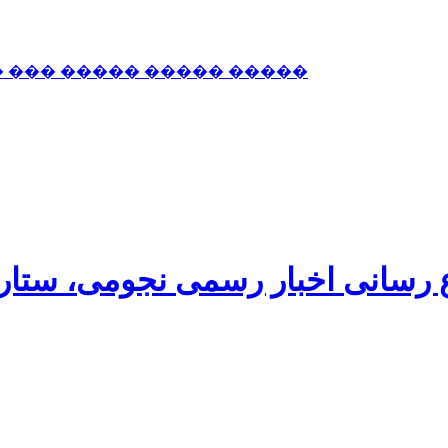
� ��� ����� ����� �����
اع رسانی اخبار رسمی نجومی، ستا