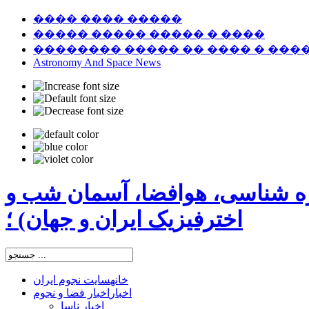
���� ���� �����
����� ����� ����� � ����
�������� ����� �� ���� � ���
Astronomy And Space News
ره شناسی، هوافضا، آسمان شب و
اخترفیزیک ایران و جهان) ؛
خانه
سایت نجوم ایران
اخبار
اخبار فضا و نجوم
اخبار ناسا