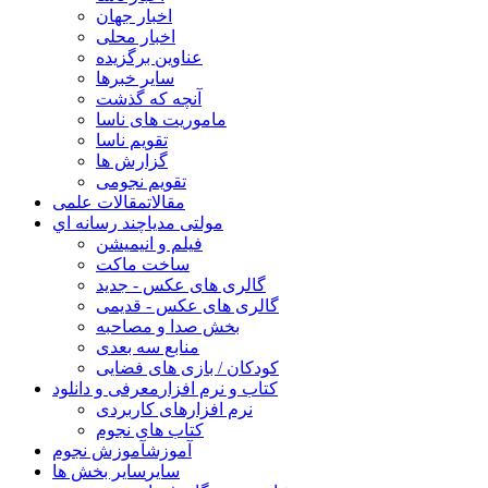
اخبار جهان
اخبار محلی
عناوین برگزیده
سایر خبرها
آنچه که گذشت
ماموریت های ناسا
تقویم ناسا
گزارش ها
تقویم نجومی
مقالات
مقالات علمی
مولتی مدیا
چند رسانه اي
فیلم و انیمیشن
ساخت ماکت
گالری های عکس - جدید
گالری های عکس - قدیمی
بخش صدا و مصاحبه
منابع سه بعدی
کودکان / بازی های فضایی
کتاب و نرم افزار
معرفی و دانلود
نرم افزارهای کاربردی
کتاب های نجوم
آموزش
آموزش نجوم
سایر
سایر بخش ها