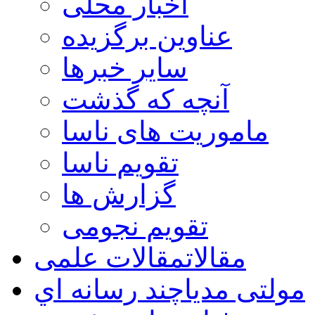
اخبار محلی
عناوین برگزیده
سایر خبرها
آنچه که گذشت
ماموریت های ناسا
تقویم ناسا
گزارش ها
تقویم نجومی
مقالات
مقالات علمی
مولتی مدیا
چند رسانه اي