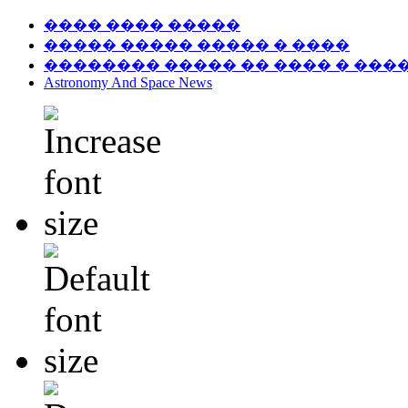
���� ���� �����
����� ����� ����� � ����
�������� ����� �� ���� � ���
Astronomy And Space News