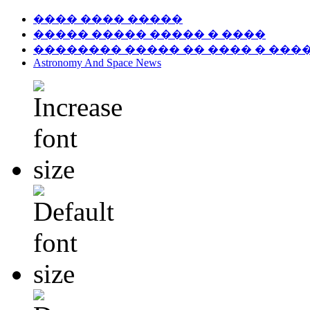
���� ���� �����
����� ����� ����� � ����
�������� ����� �� ���� � ���
Astronomy And Space News