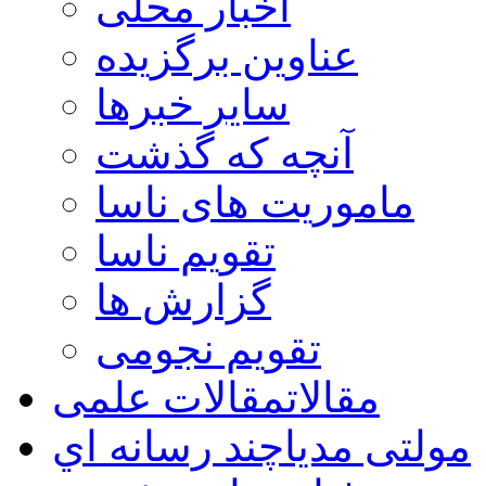
اخبار محلی
عناوین برگزیده
سایر خبرها
آنچه که گذشت
ماموریت های ناسا
تقویم ناسا
گزارش ها
تقویم نجومی
مقالات
مقالات علمی
مولتی مدیا
چند رسانه اي