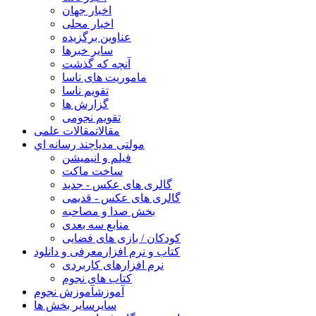
اخبار جهان
اخبار محلی
عناوین برگزیده
سایر خبرها
آنچه که گذشت
ماموریت های ناسا
تقویم ناسا
گزارش ها
تقویم نجومی
مقالات
مقالات علمی
مولتی مدیا
چند رسانه اي
فیلم و انیمیشن
ساخت ماکت
گالری های عکس - جدید
گالری های عکس - قدیمی
بخش صدا و مصاحبه
منابع سه بعدی
کودکان / بازی های فضایی
کتاب و نرم افزار
معرفی و دانلود
نرم افزارهای کاربردی
کتاب های نجوم
آموزش
آموزش نجوم
سایر
سایر بخش ها