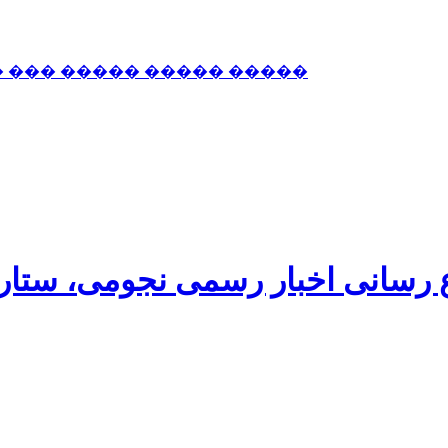
� ��� ����� ����� �����
اع رسانی اخبار رسمی نجومی، ستا