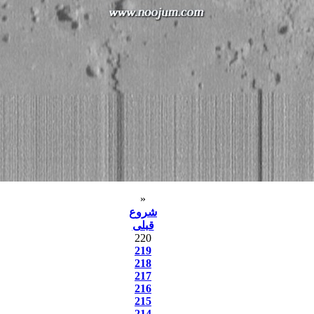
«
شروع
قبلی
220
219
218
217
216
215
214