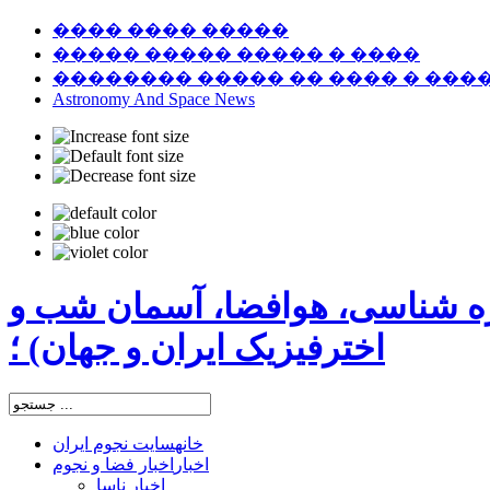
���� ���� �����
����� ����� ����� � ����
�������� ����� �� ���� � ���
Astronomy And Space News
ره شناسی، هوافضا، آسمان شب و
اخترفیزیک ایران و جهان) ؛
خانه
سایت نجوم ایران
اخبار
اخبار فضا و نجوم
اخبار ناسا