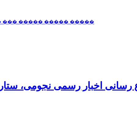
� ��� ����� ����� �����
اع رسانی اخبار رسمی نجومی، ستا