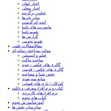
اخبار جهان
اخبار محلی
عناوین برگزیده
سایر خبرها
آنچه که گذشت
ماموریت های ناسا
تقویم ناسا
گزارش ها
تقویم نجومی
مقالات
مقالات علمی
مولتی مدیا
چند رسانه اي
فیلم و انیمیشن
ساخت ماکت
گالری های عکس - جدید
گالری های عکس - قدیمی
بخش صدا و مصاحبه
منابع سه بعدی
کودکان / بازی های فضایی
کتاب و نرم افزار
معرفی و دانلود
نرم افزارهای کاربردی
کتاب های نجوم
آموزش
آموزش نجوم
سایر
سایر بخش ها