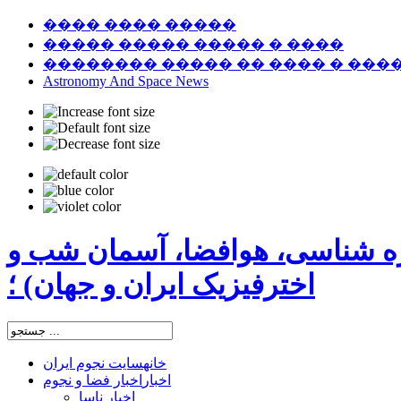
���� ���� �����
����� ����� ����� � ����
�������� ����� �� ���� � ���
Astronomy And Space News
ره شناسی، هوافضا، آسمان شب و
اخترفیزیک ایران و جهان) ؛
خانه
سایت نجوم ایران
اخبار
اخبار فضا و نجوم
اخبار ناسا