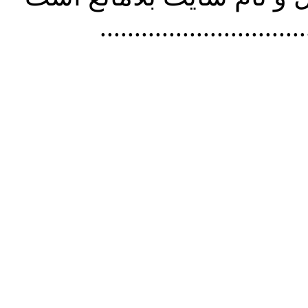
..............................