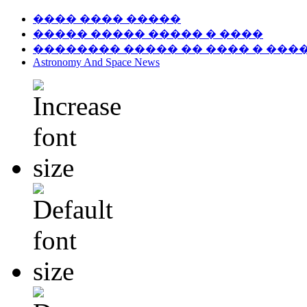
���� ���� �����
����� ����� ����� � ����
�������� ����� �� ���� � ���
Astronomy And Space News