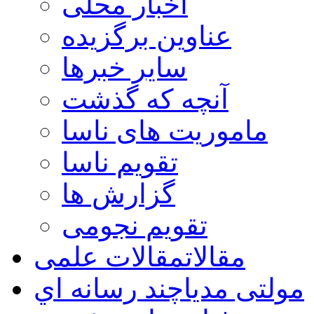
اخبار محلی
عناوین برگزیده
سایر خبرها
آنچه که گذشت
ماموریت های ناسا
تقویم ناسا
گزارش ها
تقویم نجومی
مقالات
مقالات علمی
مولتی مدیا
چند رسانه اي