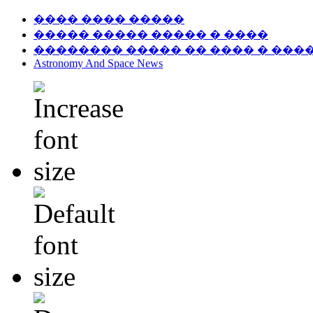
���� ���� �����
����� ����� ����� � ����
�������� ����� �� ���� � ���
Astronomy And Space News