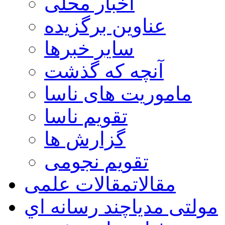
اخبار محلی
عناوین برگزیده
سایر خبرها
آنچه که گذشت
ماموریت های ناسا
تقویم ناسا
گزارش ها
تقویم نجومی
مقالات
مقالات علمی
مولتی مدیا
چند رسانه اي