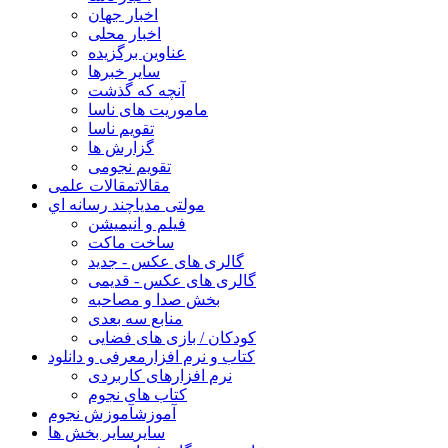
اخبار جهان
اخبار محلی
عناوین برگزیده
سایر خبرها
آنچه که گذشت
ماموریت های ناسا
تقویم ناسا
گزارش ها
تقویم نجومی
مقالات
مقالات علمی
مولتی مدیا
چند رسانه اي
فیلم و انیمیشن
ساخت ماکت
گالری های عکس - جدید
گالری های عکس - قدیمی
بخش صدا و مصاحبه
منابع سه بعدی
کودکان / بازی های فضایی
کتاب و نرم افزار
معرفی و دانلود
نرم افزارهای کاربردی
کتاب های نجوم
آموزش
آموزش نجوم
سایر
سایر بخش ها