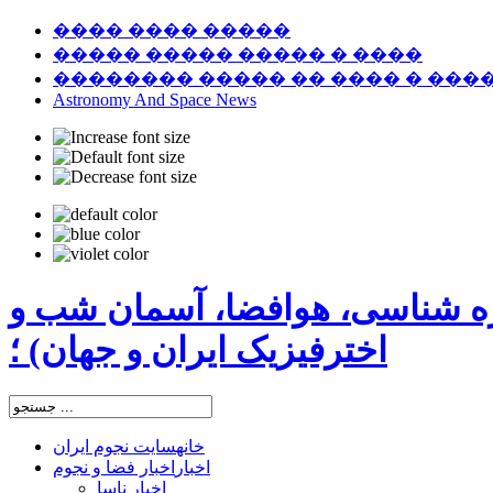
���� ���� �����
����� ����� ����� � ����
�������� ����� �� ���� � ���
Astronomy And Space News
ره شناسی، هوافضا، آسمان شب و
اخترفیزیک ایران و جهان) ؛
خانه
سایت نجوم ایران
اخبار
اخبار فضا و نجوم
اخبار ناسا