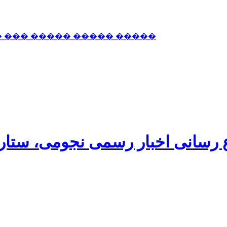
� ��� ����� ����� �����
اع رسانی اخبار رسمی نجومی، ستا