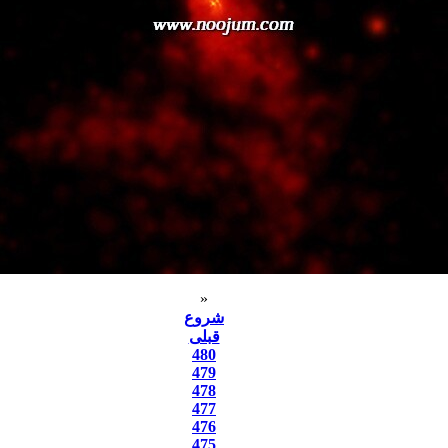
«
شروع
قبلی
480
479
478
477
476
475