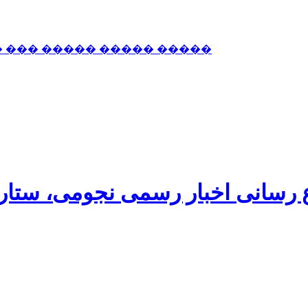
� ��� ����� ����� �����
اع رسانی اخبار رسمی نجومی، ستا