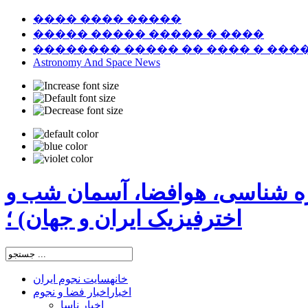
���� ���� �����
����� ����� ����� � ����
�������� ����� �� ���� � ���
Astronomy And Space News
ره شناسی، هوافضا، آسمان شب و
اخترفیزیک ایران و جهان) ؛
خانه
سایت نجوم ایران
اخبار
اخبار فضا و نجوم
اخبار ناسا