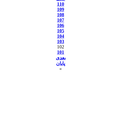
110
109
108
107
106
105
104
103
102
101
بعدی
پایان
»