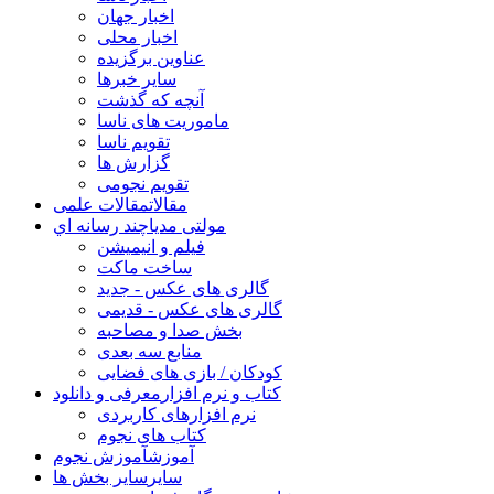
اخبار جهان
اخبار محلی
عناوین برگزیده
سایر خبرها
آنچه که گذشت
ماموریت های ناسا
تقویم ناسا
گزارش ها
تقویم نجومی
مقالات
مقالات علمی
مولتی مدیا
چند رسانه اي
فیلم و انیمیشن
ساخت ماکت
گالری های عکس - جدید
گالری های عکس - قدیمی
بخش صدا و مصاحبه
منابع سه بعدی
کودکان / بازی های فضایی
کتاب و نرم افزار
معرفی و دانلود
نرم افزارهای کاربردی
کتاب های نجوم
آموزش
آموزش نجوم
سایر
سایر بخش ها