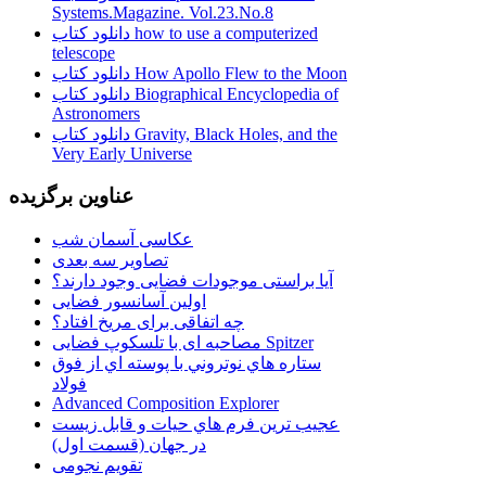
Systems.Magazine. Vol.23.No.8
دانلود کتاب how to use a computerized
telescope
دانلود کتاب How Apollo Flew to the Moon
دانلود کتاب Biographical Encyclopedia of
Astronomers
دانلود کتاب Gravity, Black Holes, and the
Very Early Universe
عناوین برگزیده
عکاسی آسمان شب
تصاویر سه بعدی
آیا براستی موجودات فضایی وجود دارند؟
اولین آسانسور فضایی
چه اتفاقی برای مریخ افتاد؟
مصاحبه ای با تلسکوپ فضایی Spitzer
ستاره هاي نوتروني با پوسته اي از فوق
فولاد
Advanced Composition Explorer
عجیب ترین فرم هاي حيات و قابل زيست
در جهان (قسمت اول)
تقویم نجومی