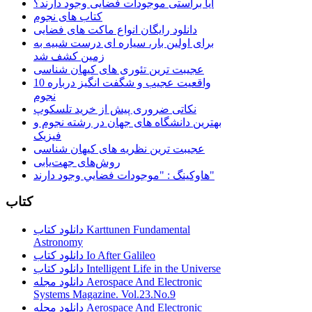
آیا براستی موجودات فضایی وجود دارند؟
کتاب های نجوم
دانلود رایگان انواع ماکت های فضایی
برای اولین بار، سیاره ای درست شبیه به
زمین کشف شد
عجیبت ترین تئوری های کیهان شناسی
10 واقعیت عجیب و شگفت انگیز درباره
نجوم
نکاتی ضروری پیش از خرید تلسکوپ
بهترین دانشگاه های جهان در رشته نجوم و
فیزیک
عجیبت ترین نظریه های کیهان شناسی
روش‌های جهت‌یابی
هاوكينگ : "موجودات فضايي وجود دارند"
کتاب
دانلود کتاب Karttunen Fundamental
Astronomy
دانلود کتاب Io After Galileo
دانلود کتاب Intelligent Life in the Universe
دانلود مجله Aerospace And Electronic
Systems Magazine. Vol.23.No.9
دانلود مجله Aerospace And Electronic