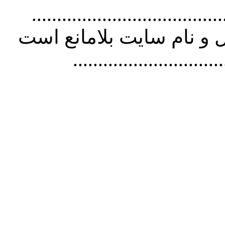
................................. استفاده از
و نام سايت بلامانع است
..............................