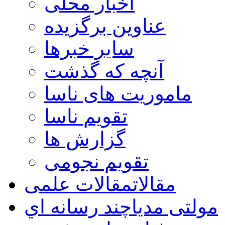
اخبار محلی
عناوین برگزیده
سایر خبرها
آنچه که گذشت
ماموریت های ناسا
تقویم ناسا
گزارش ها
تقویم نجومی
مقالات
مقالات علمی
مولتی مدیا
چند رسانه اي