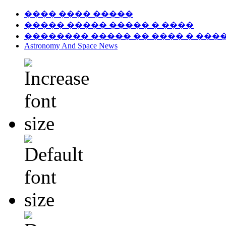
���� ���� �����
����� ����� ����� � ����
�������� ����� �� ���� � ���
Astronomy And Space News