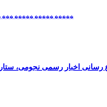
� ��� ����� ����� �����
اع رسانی اخبار رسمی نجومی، ستا