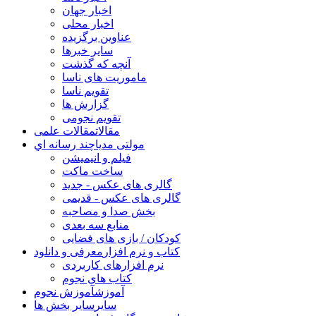
اخبار جهان
اخبار محلی
عناوین برگزیده
سایر خبرها
آنچه که گذشت
ماموریت های ناسا
تقویم ناسا
گزارش ها
تقویم نجومی
مقالات
مقالات علمی
مولتی مدیا
چند رسانه اي
فیلم و انیمیشن
ساخت ماکت
گالری های عکس - جدید
گالری های عکس - قدیمی
بخش صدا و مصاحبه
منابع سه بعدی
کودکان / بازی های فضایی
کتاب و نرم افزار
معرفی و دانلود
نرم افزارهای کاربردی
کتاب های نجوم
آموزش
آموزش نجوم
سایر
سایر بخش ها