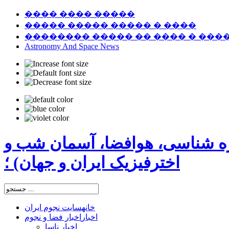
���� ���� �����
����� ����� ����� � ����
�������� ����� �� ���� � ���
Astronomy And Space News
ره شناسی، هوافضا، آسمان شب و
اخترفیزیک ایران و جهان) ؛
خانه
سایت نجوم ایران
اخبار
اخبار فضا و نجوم
اخبار ناسا