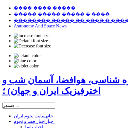
���� ���� �����
����� ����� ����� � ����
�������� ����� �� ���� � ���
Astronomy And Space News
ره شناسی، هوافضا، آسمان شب و
اخترفیزیک ایران و جهان) ؛
خانه
سایت نجوم ایران
اخبار
اخبار فضا و نجوم
اخبار ناسا