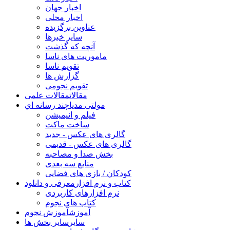
اخبار جهان
اخبار محلی
عناوین برگزیده
سایر خبرها
آنچه که گذشت
ماموریت های ناسا
تقویم ناسا
گزارش ها
تقویم نجومی
مقالات
مقالات علمی
مولتی مدیا
چند رسانه اي
فیلم و انیمیشن
ساخت ماکت
گالری های عکس - جدید
گالری های عکس - قدیمی
بخش صدا و مصاحبه
منابع سه بعدی
کودکان / بازی های فضایی
کتاب و نرم افزار
معرفی و دانلود
نرم افزارهای کاربردی
کتاب های نجوم
آموزش
آموزش نجوم
سایر
سایر بخش ها