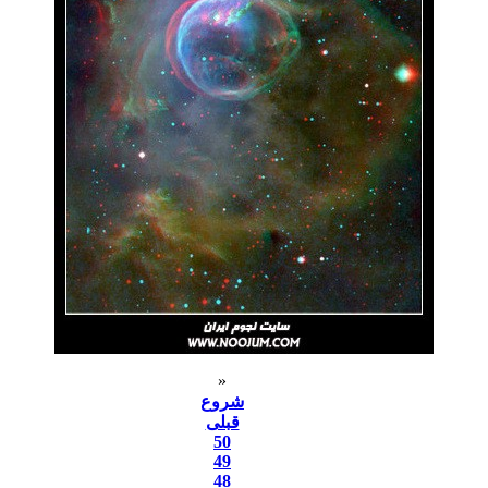
«
شروع
قبلی
50
49
48