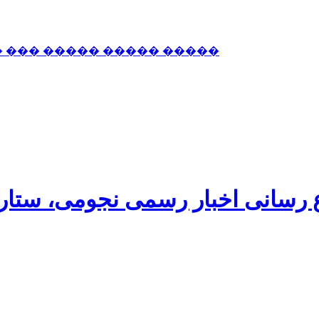
� ��� ����� ����� �����
اع رسانی اخبار رسمی نجومی، ستا