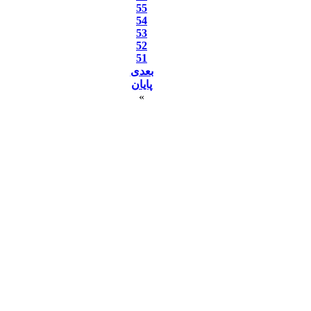
55
54
53
52
51
بعدی
پایان
»