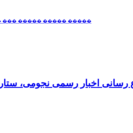
� ��� ����� ����� �����
اع رسانی اخبار رسمی نجومی، ستا