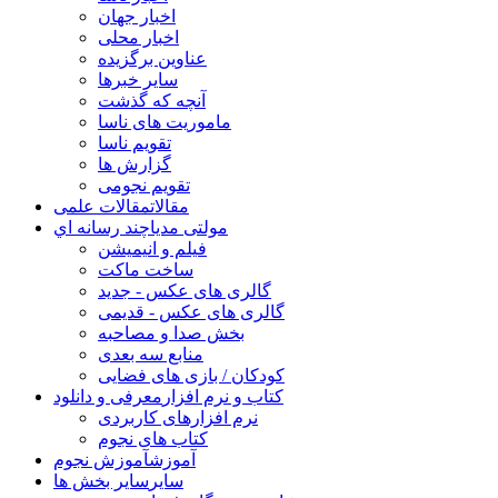
اخبار جهان
اخبار محلی
عناوین برگزیده
سایر خبرها
آنچه که گذشت
ماموریت های ناسا
تقویم ناسا
گزارش ها
تقویم نجومی
مقالات
مقالات علمی
مولتی مدیا
چند رسانه اي
فیلم و انیمیشن
ساخت ماکت
گالری های عکس - جدید
گالری های عکس - قدیمی
بخش صدا و مصاحبه
منابع سه بعدی
کودکان / بازی های فضایی
کتاب و نرم افزار
معرفی و دانلود
نرم افزارهای کاربردی
کتاب های نجوم
آموزش
آموزش نجوم
سایر
سایر بخش ها