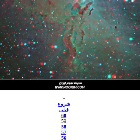
«
شروع
قبلی
60
59
58
57
56