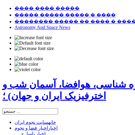
���� ���� �����
����� ����� ����� � ����
�������� ����� �� ���� � ���
Astronomy And Space News
ره شناسی، هوافضا، آسمان شب و
اخترفیزیک ایران و جهان) ؛
خانه
سایت نجوم ایران
اخبار
اخبار فضا و نجوم
اخبار ناسا