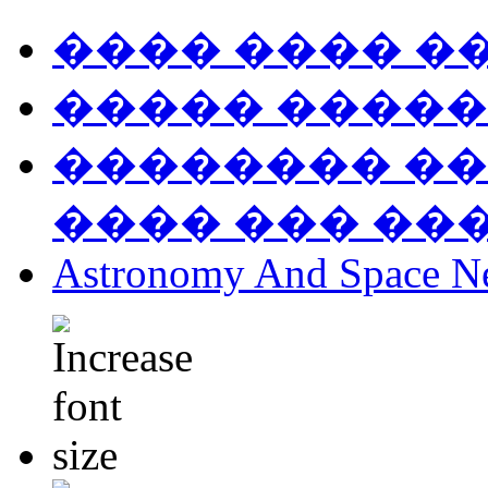
���� ���� �
����� �����
�������� ��
���� ��� ��
Astronomy And Space N