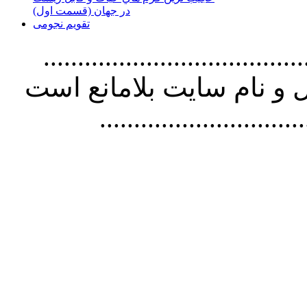
در جهان (قسمت اول)
تقویم نجومی
................................. استفاده از
و نام سايت بلامانع است
..............................