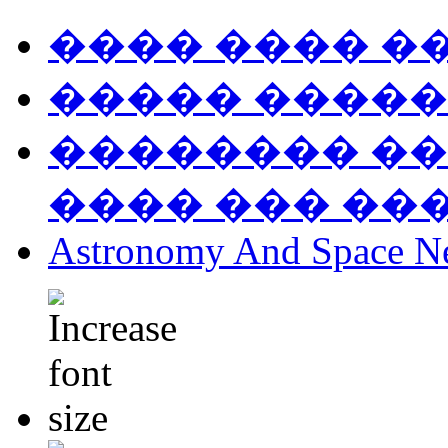
���� ���� �
����� �����
�������� ��
���� ��� ��
Astronomy And Space N