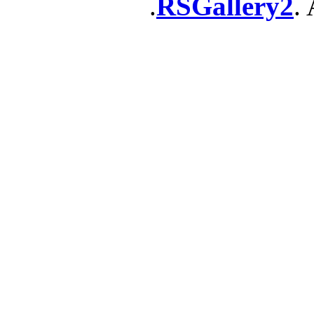
RSGallery2
. 