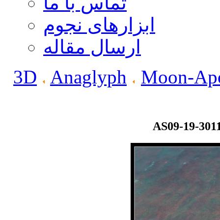
تماس با ما
ابزارهای نجوم
ارسال مقاله
3D
Anaglyph
Moon-Apo
AS09-19-301