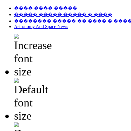
���� ���� �����
����� ����� ����� � ����
�������� ����� �� ���� � ���
Astronomy And Space News