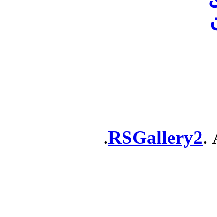
ن
RSGallery2
. 