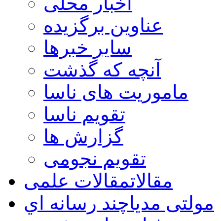
اخبار محلی
عناوین برگزیده
سایر خبرها
آنچه که گذشت
ماموریت های ناسا
تقویم ناسا
گزارش ها
تقویم نجومی
مقالات
مقالات علمی
مولتی مدیا
چند رسانه اي