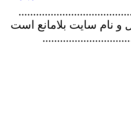
................................. استفاده از
و نام سايت بلامانع است
..............................