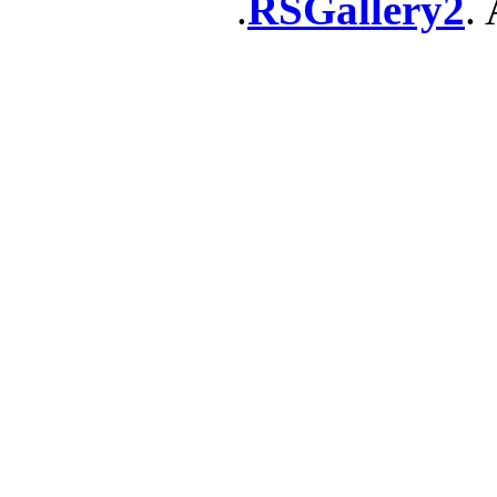
RSGallery2
. 