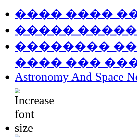
���� ���� �
����� �����
�������� ��
���� ��� ��
Astronomy And Space N