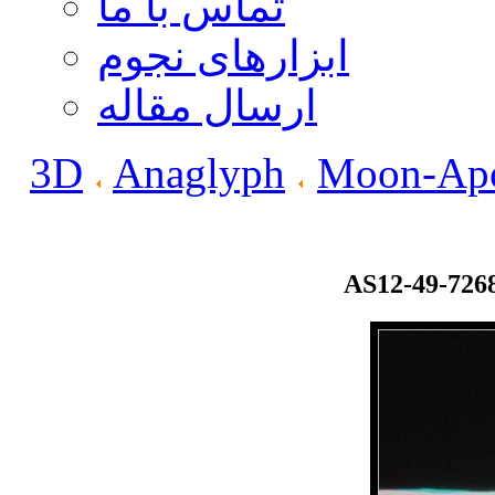
تماس با ما
ابزارهای نجوم
ارسال مقاله
3D
Anaglyph
Moon-Apo
AS12-49-726